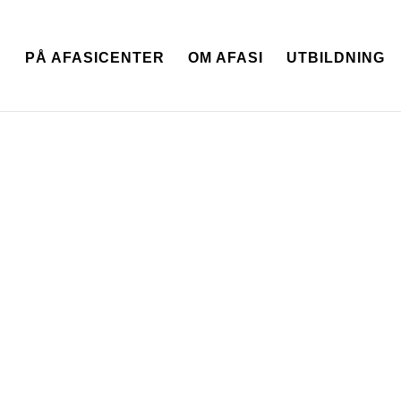
N
PÅ AFASICENTER
OM AFASI
UTBILDNING