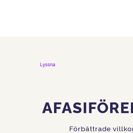
Lyssna
AFASIFÖRE
Förbättrade villk