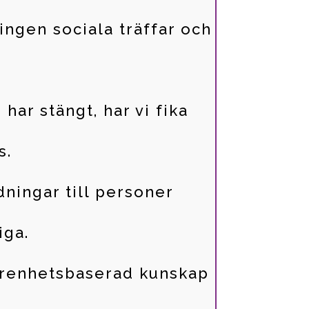
ngen sociala träffar och
r stängt, har vi fika
s.
dningar till personer
iga.
farenhetsbaserad kunskap