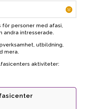
s för personer med afasi,
h andra intresserade.
ppverksamhet, utbildning,
d mera.
asicenters aktiviteter:
fasicenter