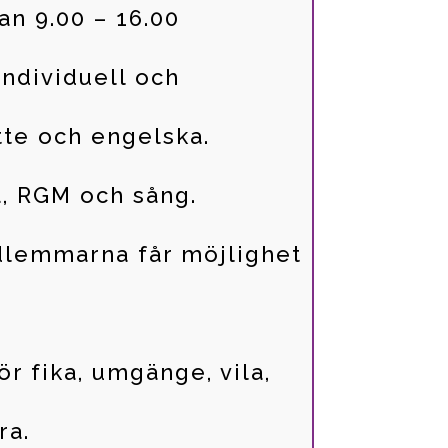
n 9.00 – 16.00
individuell och
tte och engelska.
, RGM och sång.
dlemmarna får möjlighet
ör fika, umgänge, vila,
ra.