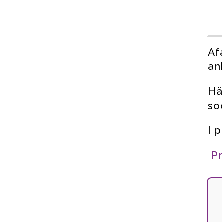
Af
an
Hä
so
I 
Pr