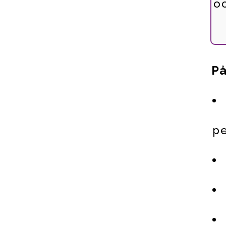
o
På
pe