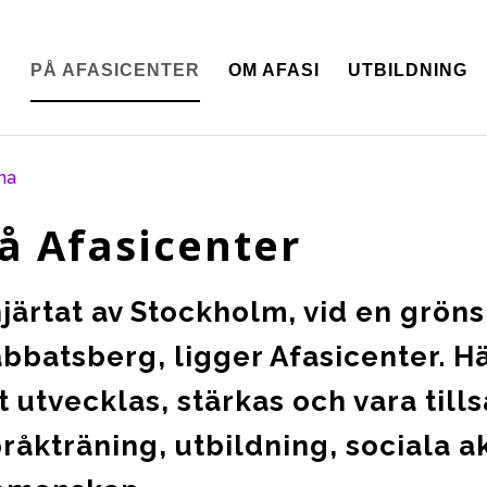
N
PÅ AFASICENTER
OM AFASI
UTBILDNING
na
å Afasicenter
hjärtat av Stockholm, vid en grön
bbatsberg, ligger Afasicenter. H
t utvecklas, stärkas och vara til
råkträning, utbildning, sociala ak