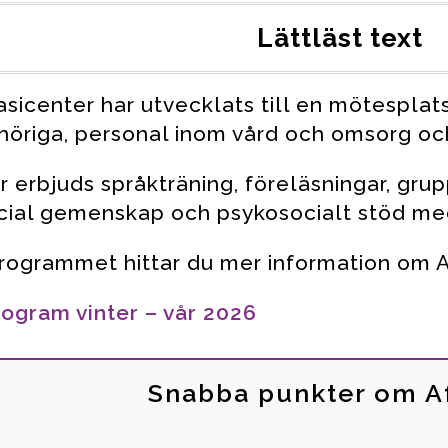
Lättläst text
asicenter har utvecklats till en mötesplat
höriga, personal inom vård och omsorg oc
r erbjuds språkträning, föreläsningar, gru
cial gemenskap och psykosocialt stöd me
programmet hittar du mer information om Af
ogram vinter – vår 2026
Snabba punkter om A