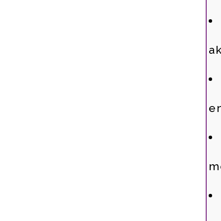
ak
en
m