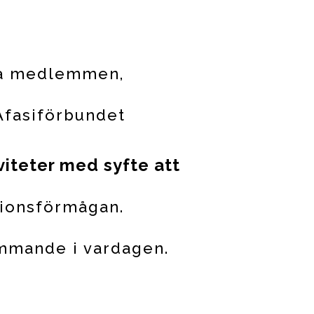
da medlemmen,
Afasiförbundet
viteter med syfte att
tionsförmågan.
ämmande i vardagen.