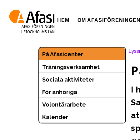
HEM
OM AFASIFÖRENINGE
Lyss
På Afasicenter
P
Träningsverksamhet
Sociala aktiviteter
I 
För anhöriga
Sa
Volontärarbete
at
Kalender
sp