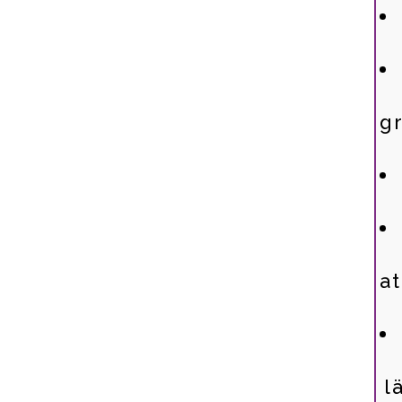
g
at
l