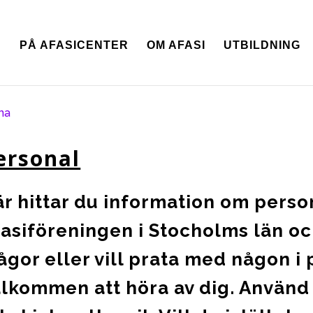
N
PÅ AFASICENTER
OM AFASI
UTBILDNING
na
ersonal
r hittar du information om pers
asiföreningen i Stocholms län oc
ågor eller vill prata med någon i
älkommen att höra av dig. Använd