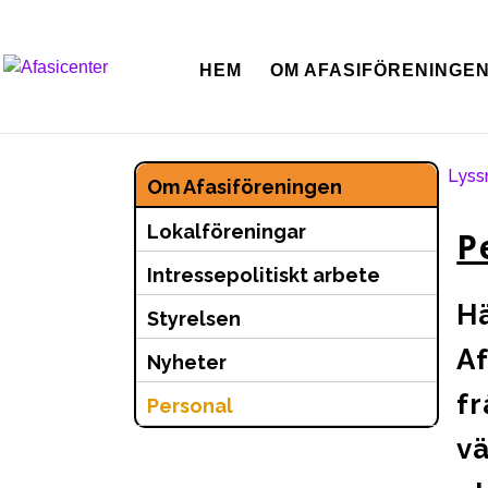
HEM
OM AFASIFÖRENINGE
Lyss
Om Afasiföreningen
Lokalföreningar
P
Intressepolitiskt arbete
Hä
Styrelsen
Af
Nyheter
fr
Personal
v