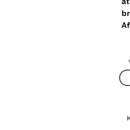
at
br
Af