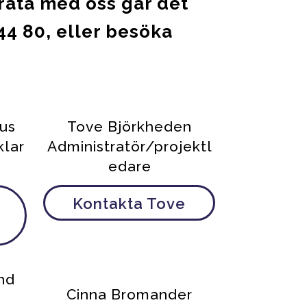
 prata med oss går det
 44 80, eller besöka
ius
Tove Björkheden
lar
Administratör/projektl
edare
Kontakta Tove
nd
Cinna Bromander