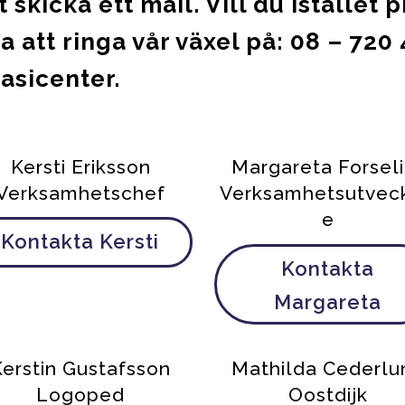
t skicka ett mail. Vill du istället
a att ringa vår växel på: 08 – 720
asicenter.
Kersti Eriksson
Margareta Forsel
Verksamhetschef
Verksamhetsutveck
e
Kontakta Kersti
Kontakta
Margareta
Kerstin Gustafsson
Mathilda Cederlu
Logoped
Oostdijk